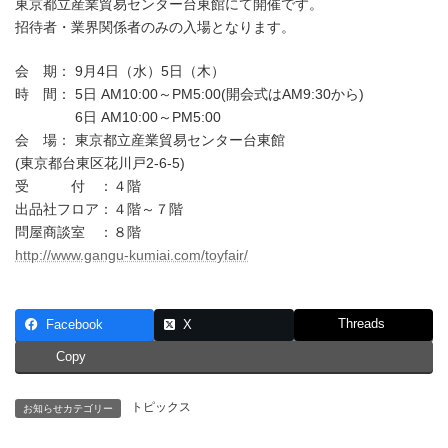
日
東京都立産業貿易センター台東館にて開催です。
時
招待者・業界関係者のみの入場となります。
:
会 期： 9月4日（水）5日（木）
時 間： 5日 AM10:00～PM5:00(開会式はAM9:30から)
6日 AM10:00～PM5:00
会 場： 東京都立産業貿易センター台東館
(東京都台東区花川戸2-6-5)
受 付 ：４階
出品社フロア：４階～７階
問屋商談室 ：８階
http://www.gangu-kumiai.com/toyfair/
Threads
Facebook
X
Copy
トピックス
お知らせカテゴリー
2019年弊社決算棚卸しに伴う営業・出荷休止のご案内