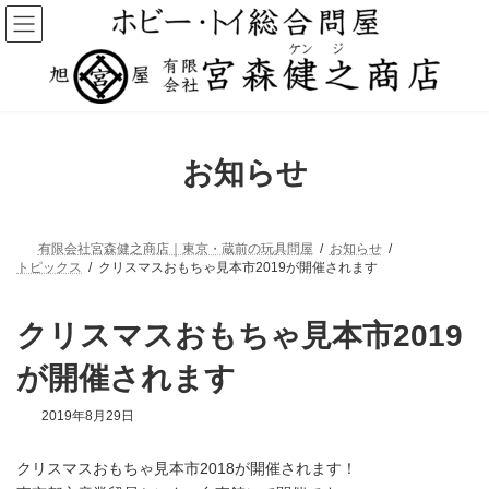
コ
ナ
ン
ビ
テ
ゲ
ン
ー
ツ
シ
へ
ョ
ス
ン
キ
に
お知らせ
ッ
移
プ
動
有限会社宮森健之商店｜東京・蔵前の玩具問屋
お知らせ
トピックス
クリスマスおもちゃ見本市2019が開催されます
クリスマスおもちゃ見本市2019
が開催されます
最
2019年8月29日
終
更
クリスマスおもちゃ見本市2018が開催されます！
新