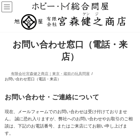
コ
ナ
ン
ビ
テ
ゲ
ン
ー
ツ
シ
へ
ョ
ス
ン
キ
に
お問い合わせ窓口（電話・来
ッ
移
プ
動
店）
有限会社宮森健之商店｜東京・蔵前の玩具問屋
お問い合わせ窓口（電話・来店）
お問い合わせ・ご連絡について
現在、メールフォームでのお問い合わせは受け付けておりませ
ん。 誠に恐れ入りますが、弊社へのお問い合わせやお取引のご相
談は、下記のお電話番号、またはご来店にてお願い申し上げま
す。