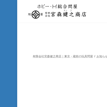
コ
ナ
ン
ビ
テ
ゲ
ン
ー
ツ
シ
へ
ョ
ス
ン
キ
に
ッ
移
プ
動
有限会社宮森健之商店｜東京・蔵前の玩具問屋
お知ら