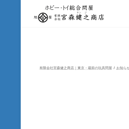
コ
ナ
ン
ビ
テ
ゲ
ン
ー
ツ
シ
へ
ョ
ス
ン
キ
に
ッ
移
プ
動
有限会社宮森健之商店｜東京・蔵前の玩具問屋
お知ら